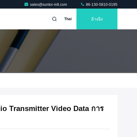
sales@suntor-intl.com
86-130-5810-0195
อ้างอิง
Thai
o Transmitter Video Data การ