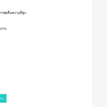
าพคลื่นความถี่สูง
ังงาน
าย