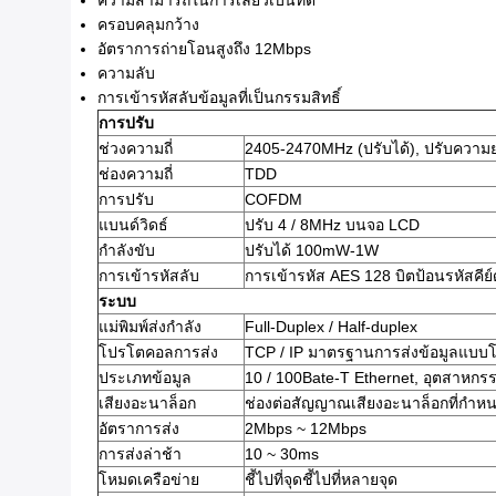
ความสามารถในการเลี้ยวเบนที่ดี
ครอบคลุมกว้าง
อัตราการถ่ายโอนสูงถึง 12Mbps
ความลับ
การเข้ารหัสลับข้อมูลที่เป็นกรรมสิทธิ์
การปรับ
ช่วงความถี่
2405-2470MHz (ปรับได้), ปรับความ
ช่องความถี่
TDD
การปรับ
COFDM
แบนด์วิดธ์
ปรับ 4 / 8MHz บนจอ LCD
กำลังขับ
ปรับได้ 100mW-1W
การเข้ารหัสลับ
การเข้ารหัส AES 128 บิตป้อนรหัสคีย
ระบบ
แม่พิมพ์ส่งกำลัง
Full-Duplex / Half-duplex
โปรโตคอลการส่ง
TCP / IP มาตรฐานการส่งข้อมูลแบบโ
ประเภทข้อมูล
10 / 100Bate-T Ethernet, อุตสาห
เสียงอะนาล็อก
ช่องต่อสัญญาณเสียงอะนาล็อกที่กำห
อัตราการส่ง
2Mbps ~ 12Mbps
การส่งล่าช้า
10 ~ 30ms
โหมดเครือข่าย
ชี้ไปที่จุดชี้ไปที่หลายจุด