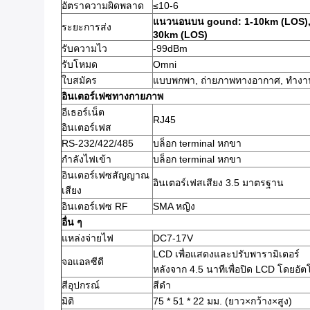
อัตราความผิดพลาด
≤10-6
แนวนอนบน gound: 1-10km (LOS), อ
ระยะการส่ง
30km (LOS)
รับความไว
-99dBm
รับโหมด
Omni
ใบสมัคร
แบบพกพา, ถ่ายภาพทางอากาศ, ทำงา
อินเตอร์เฟซทางกายภาพ
อีเธอร์เน็ต
RJ45
อินเตอร์เฟส
RS-232/422/485
บล็อก terminal หกขา
กำลังไฟเข้า
บล็อก terminal หกขา
อินเตอร์เฟซสัญญาณ
อินเตอร์เฟสเสียง 3.5 มาตรฐาน
เสียง
อินเตอร์เฟซ RF
SMA หญิง
อื่น ๆ
แหล่งจ่ายไฟ
DC7-17V
LCD เพื่อแสดงและปรับพารามิเตอร์
จอแอลซีดี
หลังจาก 4.5 นาทีเพื่อปิด LCD โดยอัต
สีอุปกรณ์
สีดำ
มิติ
75 * 51 * 22 มม. (ยาว×กว้าง×สูง)