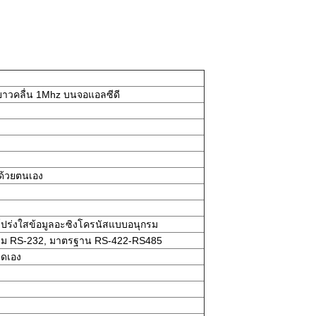
ยาวคลื่น 1Mhz บนจอแอลซีดี
์ด้วยตนเอง
ปร่งใสข้อมูลอะซิงโครนัสแบบอนุกรม
กรรม RS-232, มาตรฐาน RS-422-RS485
นดเอง