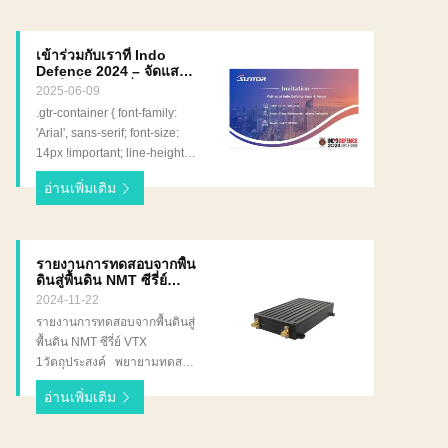
สินค้า Istanbul, Türkiye.ซัน
ใช้งานอย่างแพร่หลายในการ
ทอร์มีความยินดีที่จะประกาศ
สื่อสารทางการทหาร การตอบ
การร่วมงานในงานดังกล่าว ที่
เข้าร่วมกับเราที่ Indo
สนองต่อเหตุฉุกเฉิน ความ
ตั้งอยู่ที่ห้อง 11, โต๊ะ 11-G18ที่
Defence 2024 – จัดแสดง
ปลอดภัยสาธารณะ และระบบ
บริษัทจะนําเสนอนวัตกรรม
เทคโนโลยีการสื่อสาร
2025-06-09
UAV โดยนำเสนอการส่งข้อมูลที่
ล่าสุดของเรา
ล่าสุดในเทคโนโลยีการสื่อสารที่
.gtr-container { font-family:
ปลอดภัย เชื่อถือได้ และระยะ
ทันสมัย ในฐานะผู้ให้บริการชั้น
'Arial', sans-serif; font-size:
ไกลเราหวังว่าจะได้พบปะผู้
นําของระบบสื่อสารไร้สายและ
14px !important; line-height:
เชี่ยวชาญในอุตสาหกรรมและ
การส่งข้อมูลซันทอร์มุ่งมั่นใน
1.5; color: #333; max-width:
พันธมิตรในงานนี้ เพื่อหารือ
การจัดส่งสินค้าที่น่าเชื่อถือและ
อ่านเพิ่มเติม
800px; margin: 0 auto; } .gtr-
เกี่ยวกับวิธีที่โซลูชันของ
มีประสิทธิภาพสูงให้กับลูกค้าทั่ว
heading { font-size: 20px
SUNTOR สามารถสนับสนุน
โลก ในช่วง IDEF 2025 บริษัท
!important; font-weight: 700;
ภารกิจสำคัญในภาคส่วนต่างๆ
จะเน้นการนําเสนอสินค้าหลัก
color: #1a3e6f; margin-
ติดตามหน้า LinkedIn ของเรา
รายงานการทดสอบจากพื้น
ของตน ประกอบด้วย อีพีเมช
bottom: 15px; text-transform:
เพื่อรับข่าวสารล่าสุด
ดินสู่พื้นดิน NMT ซีรี่ย์
เรดิโอ✓ รองรับเครือข่ายหลาย
uppercase; } .gtr-subheading
VTX
2024-11-22
โน้ดที่มีความกว้างแบนด์วิทสูง
{ font-size: 16px !important;
รายงานการทดสอบจากพื้นดินสู่
และความช้าต่ํา เหมาะสําหรับ
font-weight: 600; color:
พื้นดิน NMT ซีรี่ย์ VTX
การสื่อสารทางกลยุทธ์ การตอบ
#1a3e6f; margin: 20px 0
1วัตถุประสงค์ พยายามทดสอบ
สนองฉุกเฉิน และการปฏิบัติการ
10px; } .gtr-text { margin-
ระยะทางการส่งของ NMT ซีรีส
ความปลอดภัยสาธารณะ สาย
bottom: 15px; } .gtr-text strong
อ่านเพิ่มเติม
VTX ด้วยช่วงความถี่
วิทยุสองทาง✓ โซลูชั่นการ
{ font-weight: 600; color:
1.4Gความกว้างแบนด์ 5M และ
สื่อสารเสียงที่แข็งแกร่งและพก
#1a3e6f; } .gtr-list { margin:
การเพิ่มแอนเทนเนีย 2dBi ใน
พาได้ พร้อมความสามารถใน