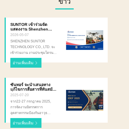
ข่าว
SUNTOR เข้าร่วมจัด
แสดงงาน Shenzhen
Drone World Congress
2026-05-07
2026
SHENZHEN SUNTOR
TECHNOLOGY CO., LTD. จะ
เข้าร่วมงาน งานประชุมโดรน
โลกเซินเจิ้น 2026, ซึ่งจะจัดขึ้น
อ่านเพิ่มเติม
ระหว่างวันที่ 21 ถึง 23
พฤษภาคม 2026, ณ ศูนย์การ
ประชุมและนิทรรศการเซินเจิ้น
(เขตฟูเทียน) เรายินดีต้อนรับทุก
ซันทอร์ จะนําเสนอทาง
ท่านเข้าเยี่ยมชมบูธของเราที่
แก้ไขการสื่อสารที่ทันสมัย
ฮอลล์ 9 บูธ 9C80 ในงาน
ที่ IDEF 2025
2025-07-20
อุตสาหกรรมโดรนที่สำคัญนี้
จาก22-27 กรกฎาคม 2025,
SUNTOR จะจัดแสดง
การจัดงานนิทรรศการ
เทคโนโลยีการสื่อสารไร้สาย
อุตสาหกรรมป้องกันอาวุธ
ล่าสุดของเรา ซึ่งรวมถึง: IP
นานาชาติ ครั้งที่ 17 (IDEF
Mesh Radio Video Data Link
อ่านเพิ่มเติม
2025) จะจัดขึ้นที่ศูนย์แสดง
Data Link โซลูชันเหล่านี้มีการ