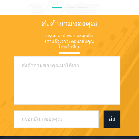
ความปลอดภัยสาธารณะ และ
และโอนเข้าจาก P0; 4สิ่ง
อุตสาหกรรม เรารอพบคุณใน
แวดล้อม P0 สถานที่:
จาการ์ตา!
22513451, 113.949414นาน
ส่งคำถามของคุณ
ชาน เชียงใหม่ จังหวัดกวนดง
จีนhttps://www.google.com/maps/@22.5121298,113.9495762,17.25z?
กรุณาส่งคำขอของคุณถึง
entry=ttu&g_ep=อีโกยีเอ็มดี
เราแล้วเราจะตอบกลับคุณ
ไอ0เอ็มทีเอ็มมี่4วิคเอ็กซ์เอ็มดี ซู
โดยเร็วที่สุด
เอสเอเอเอฟคิวAw% 3D% 3D
5การทดสอบ 5.1 1.4GHz +
2dBi Antenna + 5MHzเส้นทาง
คือไปตามทะเลสาบ ระยะทาง
PO ถึง P1 324.99m วิดีโอ 3
ทางเรียบร้อย อัตราการส่งข้อมูล
8.5M ระยะทาง BPO ถึง P2
545.16m วิดีโอ 3 ทางเรียบร้อย
อัตราการส่งข้อมูล 8.2M ระยะ
ทาง C PO ถึง P3 690.05m
วิดีโอ 3 ทางเรียบร้อย อัตราการ
ส่งข้อมูล 7.5M ระยะทาง CPO
ส่ง
ถึง P4 819.17m วิดีโอ 3 ทาง
เรียบร้อย อัตราการส่งข้อมูล
5.7M DPO ถึง P5 ระยะทาง