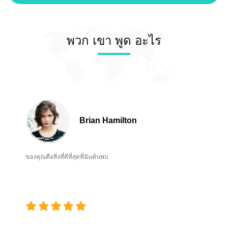
ปกติ d) Ping CD30NMT
IDEF 2025 และสัมผัสคําตอบ
ตะวันออกเฉียงใต้11-14
Access Node เพื่อตรวจสอบ
ล่าสุดของ Suntor ใกล้ชิด เรา
มิถุนายน 2025ในจีเอ็กซ์โป เค
การเชื่อมต่อเป็นปกติ e) กล้อง
หวังที่จะพบคุณใน Istanbul และ
มาโยรัน จาคาตา อินโดนีเซีย
IP Ping เพื่อให้แน่ใจว่าการ
หารือวิธีที่เราสามารถสร้าง
พวก เขา พูด อะไร
ในฐานะผู้ให้บริการชั้นนําของ
เชื่อมต่อเป็นปกติ f) วิ่ง
อนาคตของการสื่อสารร่วมกัน
คําตอบการสื่อสารไร้สาย เรา
EasyPlayer.exe และ input
จะนําเสนอสินค้าชั้นนําของเรา
ราคา168.1.200:554/live/0/MAIN??
อีพีเมช เรดิโอ- เหมาะสําหรับ
เพื่อตรวจสอบวิดีโอกล้อง IP เป็น
เครือข่าย ad-hoc โทรศัพท์มือ
ปกติ168.1.201:554/live/0/MAIN??
ถือในสภาพแวดล้อมทางกลยุทธ์
เพื่อตรวจสอบวิดีโอกล้อง IP เป็น
สายวิทยุสองทาง- การสื่อสาร
ปกติ168.1.2025 54 / สด / 0 /
เสียงที่น่าเชื่อถือสําหรับการ
MAIN เพื่อตรวจสอบวิดีโอกล้อง
Brian Hamilton
ปฏิบัติงานที่สําคัญ การเชื่อม
IP เป็นปกติ; g) วิ่ง Chrome และ
โยงข้อมูล Drone- การส่งข้อมูล
input CD30NMT เซ็นทรัล
ที่มีประสิทธิภาพสูงสําหรับ UAV
Node & การเข้าถึง Node ที่อยู่
โมดูลขยายพลังงาน RF- เพิ่ม
IP เพื่อทําการตั้งค่าที่แน่นอน
ของคุณคือสิ่งที่ดีที่สุดที่ฉันค้นพบ
ความแข็งแรงของสัญญาณและ
เช่น i. แถวความถี่: 1.4GHz ii.
ประสิทธิภาพระบบ คุณสามารถ
การกระโดดความถี่: ปิด iii.
หาเราได้ที่ห้อง D บูธ
ความกว้างของแถวความถี่:
DP006โดยที่ทีมงานของเราจะ
5MHz iv. อัพลิงค์ ดาวน์ลิงค์
มาแสดงเทคโนโลยีของเรา และ
อัตราการเชื่อมต่อ: 2D3U h)
สํารวจโอกาสในการร่วมมือกับ
วางเซ็นทรัลโน๊ดและ
พันธมิตรในด้านการป้องกัน
คอมพิวเตอร์ที่ P0,ถอดกล้อง IP