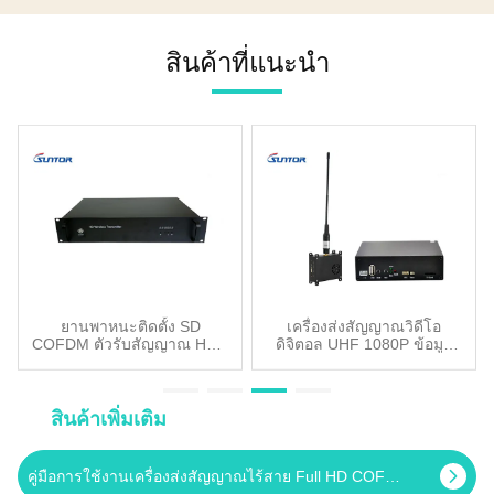
15px 0; padding-left: 20px; }
พื้นดินกับพื้นดิน 2เตรียมตัว
การป้องกันการขัดขวางที่
.gtr-list li { margin-bottom:
CD30NMT 1.4GHz * 2 (1
แข็งแกร่ง, รับประกันการ
8px; } .gtr-list a { color:
สินค้าที่แนะนํา
หน่วยการเข้า 192.168.1.12, 1
ประสานงานของทีมงานได้
#0066cc; text-decoration:
หน่วยกลาง
อย่างต่อเนื่อง การเชื่อมโยง
none; font-weight: 600; } .gtr-
192.168.1.11)กล้อง IP * 1
ข้อมูล Drone✅ ออกแบบมาเพื่อ
list a:hover { text-decoration:
(192.168.1.200)กล้อง IP * 1
การใช้งาน UAV ทําให้สามารถ
underline; } .gtr-image { max-
(192.168.1.201)กล้อง IP * 1
ส่งสัญญาณวิดีโอและสัญญาณ
width: 100%; height: auto;
(192.168.1.202)คอมพิวเตอร์ *
ควบคุม HD ระยะยาวและความ
margin: 20px 0; border: 1px
1 (192.168.1.2)1.4GHz 2dBi
ช้าต่ํา เพื่อเพิ่มผลงานของระบบ
solid #ddd; display: block; }
แอนเทนนา * 4สลับ *
ที่ไม่มีคนขับ ครับ IDEF เป็น
.gtr-highlight { background-
1EasyPlayer V10 3ก้าวไป
หนึ่งในงานนิทรรศการด้านการ
color: #f5f9ff; padding: 15px;
a) กล้อง IP (192.168.1.200) &
ป้องกันและความมั่นคงชั้นนํา
border-left: 3px solid
กล้อง IP (192.168.1.201) &
ของโลก ที่รวมผู้นําอุตสาหกรรม
#1a3e6f; margin: 20px 0; } ค้น
กล้อง IP (192.168.1.201)เชื่อม
ผู้เชี่ยวชาญด้านเทคโนโลยี และ
พบวิทยุ IP Mesh ที่ทันสมัย,วิทยุ
ต่อผ่านสวิตช์กับ CD30NMT
ยานพาหนะติดตั้ง SD
เครื่องส่งสัญญาณวิดีโอ
ตัวแทนรัฐบาลซันทอร์จะใช้
สองทาง, Drone Data Links
COFDM ตัวรับสัญญาณ Hd ผู้
ดิจิตอล UHF 1080P ข้อมูล
Access Node (192.168.1.12)
โอกาสนี้เพื่อแสดงความ
และ RF Power Amplifier
ส่ง 2U 20W สำหรับการเฝ้า
วิดีโอแบบไร้สายทางไกล
b) เชื่อมต่อ CD30NMT หน่วย
เชี่ยวชาญทางเทคโนโลยี แลก
ระวังวิดีโอมือถือ
Modules ของเราที่ฮอลล์ D,
กลาง (192.168.1.11) กับ
เปลี่ยนความคิดเห็นกับพันธมิตร
Booth DP006 เรายินดีที่จะ
คอมพิวเตอร์ (192.168.1.2) c)
ระดับโลก และสํารวจโอกาสการ
สินค้าเพิ่มเติม
ประกาศว่า บริษัทของเราจะ
วิ่ง Command Window และ
ร่วมมือใหม่ในด้านการสื่อสารไร้
แสดงสินค้าในอินโดนีเซีย การ
ping CD30NMT Central Node
สาย เราขอเชิญคุณอย่าง
ป้องกัน 2024, การแสดงด้าน
คู่มือการใช้งานเครื่องส่งสัญญาณไร้สาย Full HD COFDM การเข้ารหัส AES สองครั้ง, 300MHz ~ 4400MHz ที่ปรับแต่งได้
เพื่อให้แน่ใจว่าการเชื่อมต่อเป็น
เต็มใจห้อง 11, โต๊ะ 11-G18ที่
การป้องกันที่ใหญ่ที่สุดในเอเชีย